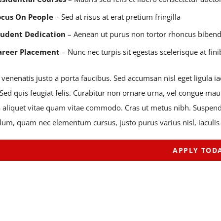
ocus On People
– Sed at risus at erat pretium fringilla
tudent Dedication
– Aenean ut purus non tortor rhoncus bibe
areer Placement
– Nunc nec turpis sit egestas scelerisque at fini
venenatis justo a porta faucibus. Sed accumsan nisl eget ligula i
Sed quis feugiat felis. Curabitur non ornare urna, vel congue mau
a aliquet vitae quam vitae commodo. Cras ut metus nibh. Suspendi
lum, quam nec elementum cursus, justo purus varius nisl, iaculis
APPLY TOD