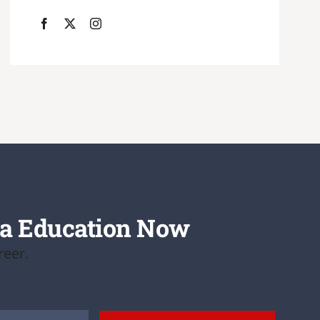
da Education Now
reer.