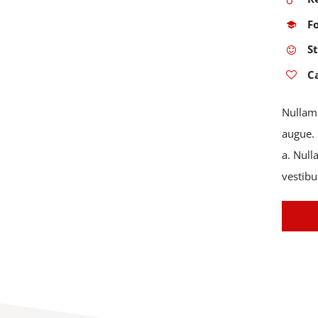
F
S
C
Nullam 
augue. 
a. Null
vestibu