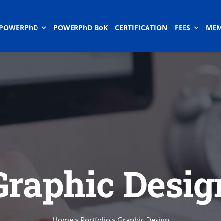
POWERPhD
POWERPhD BoK
CERTIFICATION
FEES
MEM
Graphic Desig
Home
»
Portfolio
»
Graphic Design