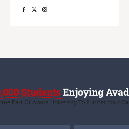
,000 Students
Enjoying Ava
me Part Of Avada University To Further Your Ca