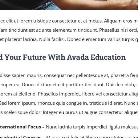
ec elit ut lorem tristique consectetur et at metus. Aliquam eros 
am tincidunt est ac ante elementum tincidunt. Phasellus nisi orci, 
et placerat lacinia. Nulla facilisi. Donec elementum varius turpis 
d Your Future With Avada Education
isse sapien mauris, consequat nec pellentesque at, pharetra feugi
semper eu. Donec dictum et elit porttitor tincidunt. Duis leo nibh, 
lorem at eleifend. Phasellus imperdiet, libero vel consectetur aliq
 Sed lorem ipsum, rhoncus quis congue in, tristique id erat. Nunc 
is scelerisque dolor. Integer eu purus ut augue consectetur aliqu
nternational Focus
– Nunc lacinia turpis imperdiet ligula malesu
esidential Courses
– Mauris sed felis et libero consectetur auctor 