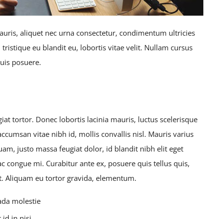
mauris, aliquet nec urna consectetur, condimentum ultricies
tristique eu blandit eu, lobortis vitae velit. Nullam cursus
quis posuere.
at tortor. Donec lobortis lacinia mauris, luctus scelerisque
accumsan vitae nibh id, mollis convallis nisl. Mauris varius
uam, justo massa feugiat dolor, id blandit nibh elit eget
ac congue mi. Curabitur ante ex, posuere quis tellus quis,
et. Aliquam eu tortor gravida, elementum.
ada molestie
id in nisi