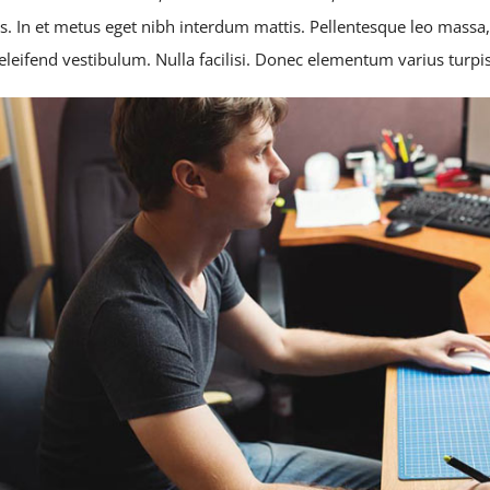
s. In et metus eget nibh interdum mattis. Pellentesque leo massa, 
s eleifend vestibulum. Nulla facilisi. Donec elementum varius turpi