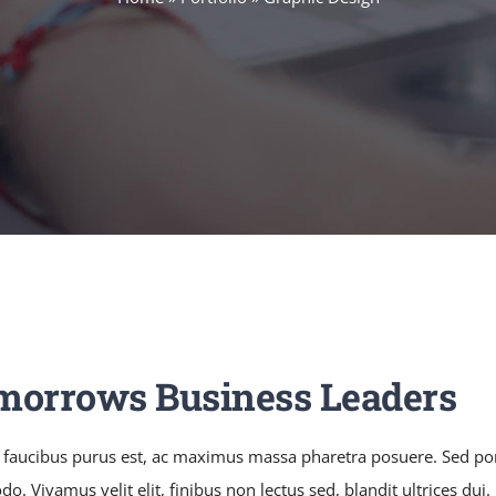
morrows Business Leaders
 faucibus purus est, ac maximus massa pharetra posuere. Sed po
. Vivamus velit elit, finibus non lectus sed, blandit ultrices du