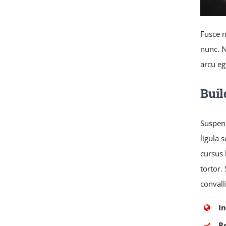
Fusce n
nunc. N
arcu eg
Buil
Suspend
ligula 
cursus 
tortor.
convall
I
R