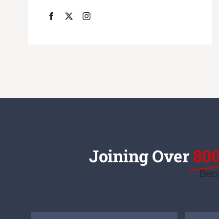
Joining Over
800
Beco